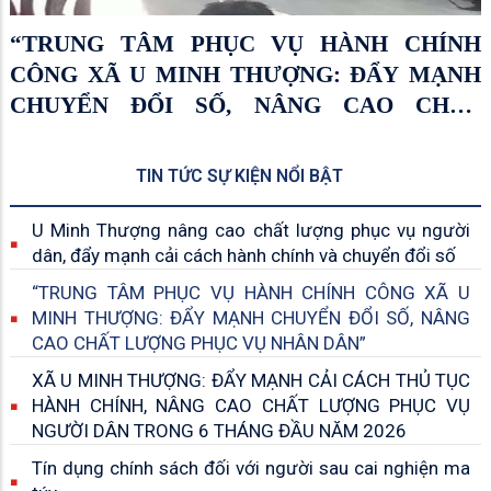
“TRUNG TÂM PHỤC VỤ HÀNH CHÍNH
CÔNG XÃ U MINH THƯỢNG: ĐẨY MẠNH
CHUYỂN ĐỔI SỐ, NÂNG CAO CHẤT
LƯỢNG PHỤC VỤ NHÂN DÂN”
TIN TỨC SỰ KIỆN NỔI BẬT
U Minh Thượng nâng cao chất lượng phục vụ người
dân, đẩy mạnh cải cách hành chính và chuyển đổi số
“TRUNG TÂM PHỤC VỤ HÀNH CHÍNH CÔNG XÃ U
MINH THƯỢNG: ĐẨY MẠNH CHUYỂN ĐỔI SỐ, NÂNG
CAO CHẤT LƯỢNG PHỤC VỤ NHÂN DÂN”
XÃ U MINH THƯỢNG: ĐẨY MẠNH CẢI CÁCH THỦ TỤC
HÀNH CHÍNH, NÂNG CAO CHẤT LƯỢNG PHỤC VỤ
NGƯỜI DÂN TRONG 6 THÁNG ĐẦU NĂM 2026
Tín dụng chính sách đối với người sau cai nghiện ma