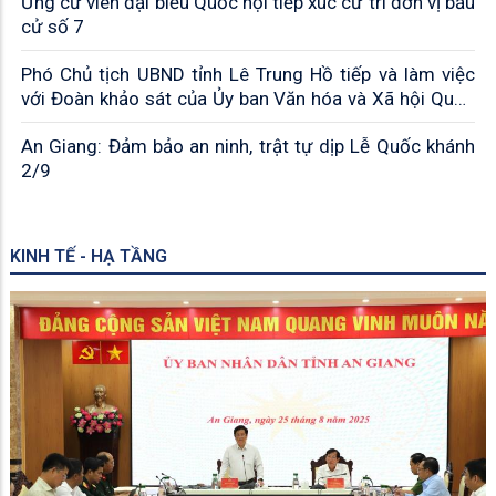
Ứng cử viên đại biểu Quốc hội tiếp xúc cử tri đơn vị bầu
cử số 7
Phó Chủ tịch UBND tỉnh Lê Trung Hồ tiếp và làm việc
với Đoàn khảo sát của Ủy ban Văn hóa và Xã hội Quốc
hội khóa XV
An Giang: Đảm bảo an ninh, trật tự dịp Lễ Quốc khánh
2/9
KINH TẾ - HẠ TẦNG