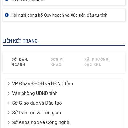
Hội nghị công bố Quy hoạch và Xúc tiến đầu tư tỉnh
LIÊN KẾT TRANG
SỞ, BAN,
ĐƠN VỊ
XÃ, PHƯỜNG,
NGÀNH
KHÁC
ĐẶC KHU
VP Đoàn ĐBQH và HĐND tỉnh
Văn phòng UBND tỉnh
Sở Giáo dục và Đào tạo
Sở Dân tộc và Tôn giáo
Sở Khoa học và Công nghệ