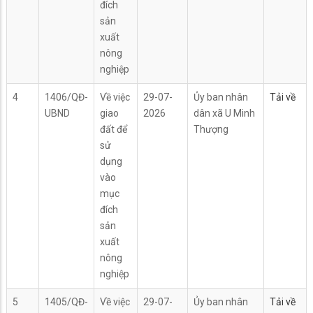
đích
sản
xuất
nông
nghiệp
4
1406/QĐ-
Về việc
29-07-
Ủy ban nhân
Tải về
UBND
giao
2026
dân xã U Minh
đất để
Thượng
sử
dụng
vào
mục
đích
sản
xuất
nông
nghiệp
5
1405/QĐ-
Về việc
29-07-
Ủy ban nhân
Tải về