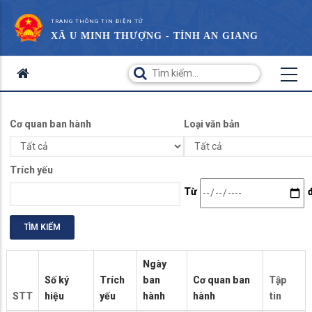
TRANG THÔNG TIN ĐIỆN TỬ
XÃ U MINH THƯỢNG - TỈNH AN GIANG
Cơ quan ban hành
Loại văn bản
Trích yếu
Date
Từ
Ngày
Số ký
Trích
ban
Cơ quan ban
Tập
STT
hiệu
yếu
hành
hành
tin