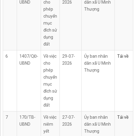
UBND
cho
2026
dân xã U Minh
phép
Thượng
chuyển
mục
đích sử
dụng
đất
6
1407/QĐ-
Về việc
29-07-
Ủy ban nhân
Tải về
UBND
cho
2026
dân xã U Minh
phép
Thượng
chuyển
mục
đích sử
dụng
đất
7
170/TB-
Về việc
27-07-
Ủy ban nhân
Tải về
UBND
niêm
2026
dân xã U Minh
yết
Thượng