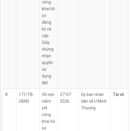
công
khai hồ
sơ
đăng
ký và
cấp
Giấy
chứng
nhận
quyền
sử
dụng
đất
8
171/TB-
Về việc
27-07-
Ủy ban nhân
Tải về
UBND
niêm
2026
dân xã U Minh
yết
Thượng
công
khai hồ
sơ