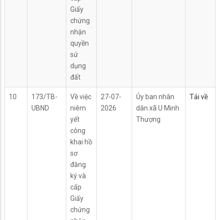
Giấy
chứng
nhận
quyền
sử
dụng
đất
10
173/TB-
Về việc
27-07-
Ủy ban nhân
Tải về
UBND
niêm
2026
dân xã U Minh
yết
Thượng
công
khai hồ
sơ
đăng
ký và
cấp
Giấy
chứng