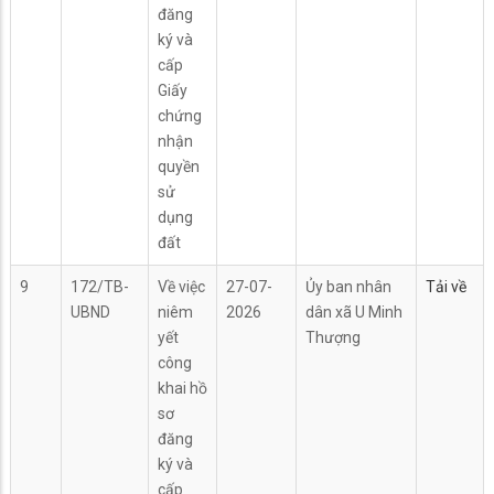
đăng
ký và
cấp
Giấy
chứng
nhận
quyền
sử
dụng
đất
9
172/TB-
Về việc
27-07-
Ủy ban nhân
Tải về
UBND
niêm
2026
dân xã U Minh
yết
Thượng
công
khai hồ
sơ
đăng
ký và
cấp