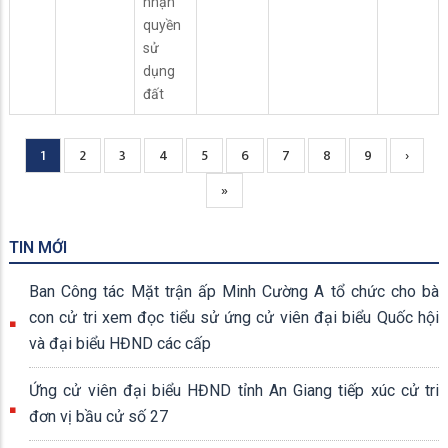
nhận
quyền
sử
dụng
đất
Current
1
Page
2
Page
3
Page
4
Page
5
Page
6
Page
7
Page
8
Page
9
Next
›
Pagination
page
page
Trang
»
cuối
TIN MỚI
Ban Công tác Mặt trận ấp Minh Cường A tổ chức cho bà
con cử tri xem đọc tiểu sử ứng cử viên đại biểu Quốc hội
và đại biểu HĐND các cấp
Ứng cử viên đại biểu HĐND tỉnh An Giang tiếp xúc cử tri
đơn vị bầu cử số 27