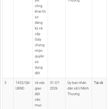
yết
Thượng
công
khai hồ
sơ
đăng
ký và
cấp
Giấy
chứng
nhận
quyền
sử
dụng
đất
3
1432/QĐ-
về việc
31-07-
Ủy ban nhân
Tải về
UBND
giao
2026
dân xã U Minh
đất
Thượng
vào
mục