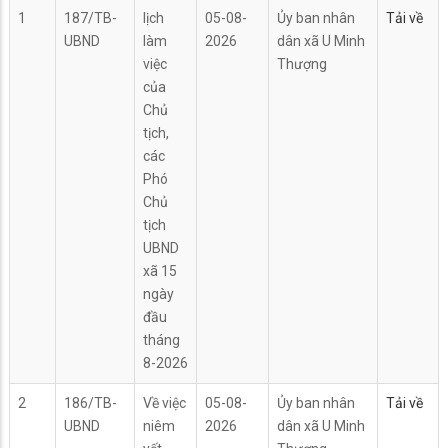
1
187/TB-
lịch
05-08-
Ủy ban nhân
Tải về
UBND
làm
2026
dân xã U Minh
việc
Thượng
của
Chủ
tịch,
các
Phó
Chủ
tịch
UBND
xã 15
ngày
đầu
tháng
8-2026
2
186/TB-
Về việc
05-08-
Ủy ban nhân
Tải về
UBND
niêm
2026
dân xã U Minh