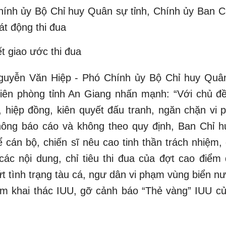
hính ủy Bộ Chỉ huy Quân sự tỉnh, Chính ủy Ban C
át động thi đua
t giao ước thi đua
 Nguyễn Văn Hiệp - Phó Chính ủy Bộ Chỉ huy Quân
iên phòng tỉnh An Giang nhấn mạnh: “Với chủ đ
t, hiệp đồng, kiên quyết đấu tranh, ngăn chặn vi 
hông báo cáo và không theo quy định, Ban Chỉ h
ể cán bộ, chiến sĩ nêu cao tinh thần trách nhiệm,
 các nội dung, chỉ tiêu thi đua của đợt cao điểm 
t tình trạng tàu cá, ngư dân vi phạm vùng biển nư
phạm khai thác IUU, gỡ cảnh báo “Thẻ vàng” IUU c