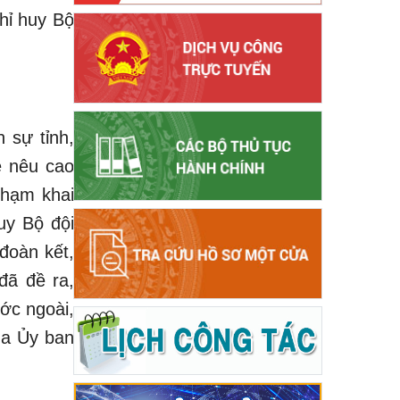
hỉ huy Bộ
 sự tỉnh,
ề nêu cao
phạm khai
uy Bộ đội
 đoàn kết,
đã đề ra,
ớc ngoài,
ủa Ủy ban