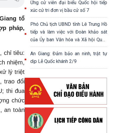
Ứng cử viên đại biểu Quốc hội tiếp
xúc cử tri đơn vị bầu cử số 7
Giang tổ
Phó Chủ tịch UBND tỉnh Lê Trung Hồ
ợp pháp,
tiếp và làm việc với Đoàn khảo sát
của Ủy ban Văn hóa và Xã hội Quốc
hội khóa XV
 chỉ tiêu:
An Giang: Đảm bảo an ninh, trật tự
dịp Lễ Quốc khánh 2/9
ách nhiệm,
ử lý triệt
 trao đổi
; thi đua
ượng chức
, an toàn