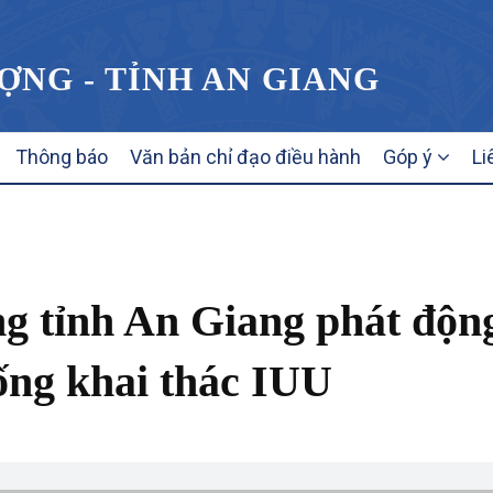
ỢNG - TỈNH AN GIANG
Thông báo
Văn bản chỉ đạo điều hành
Góp ý
Li
g tỉnh An Giang phát động
ống khai thác IUU