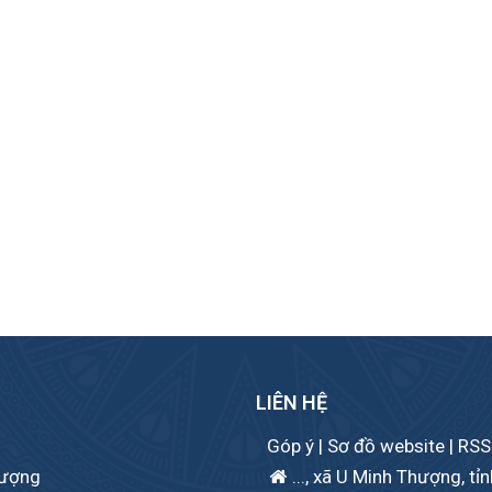
LIÊN HỆ
Góp ý
|
Sơ đồ website
|
RSS
hượng
..., xã U Minh Thượng, tỉ