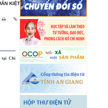
UẤN KIỆT
tại Chi