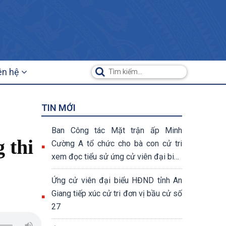
ên hệ
TIN MỚI
Ban Công tác Mặt trận ấp Minh
 thi
Cường A tổ chức cho bà con cử tri
xem đọc tiểu sử ứng cử viên đại biểu
Quốc hội và đại biểu HĐND các cấp
Ứng cử viên đại biểu HĐND tỉnh An
Giang tiếp xúc cử tri đơn vị bầu cử số
27