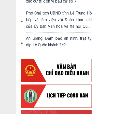
xúc cử tri đơn vị bầu cử số 7
Phó Chủ tịch UBND tỉnh Lê Trung Hồ
tiếp và làm việc với Đoàn khảo sát
của Ủy ban Văn hóa và Xã hội Quốc
hội khóa XV
An Giang: Đảm bảo an ninh, trật tự
dịp Lễ Quốc khánh 2/9