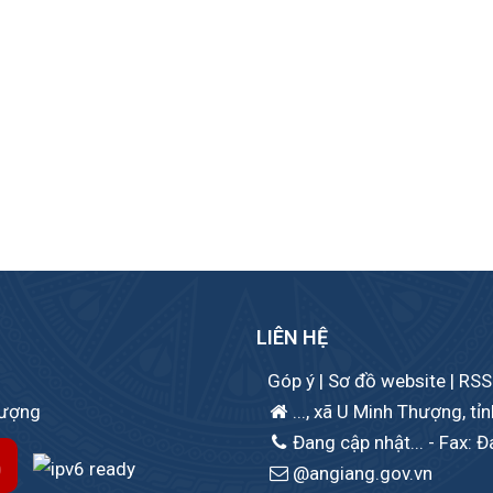
LIÊN HỆ
Góp ý
|
Sơ đồ website
|
RSS
hượng
..., xã U Minh Thượng, tỉ
Đang cập nhật...
- Fax: Đ
@angiang.gov.vn