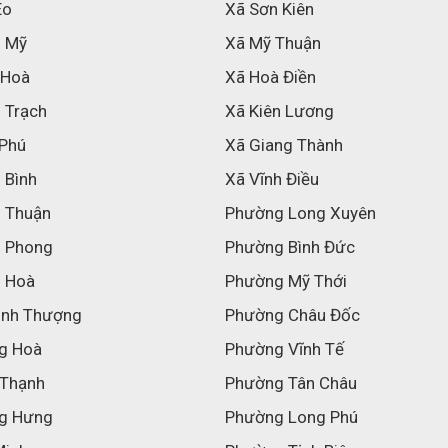
Eo
Xã Sơn Kiên
h Mỹ
Xã Mỹ Thuận
 Hoà
Xã Hoà Điền
 Trạch
Xã Kiên Lương
 Phú
Xã Giang Thành
 Bình
Xã Vĩnh Điều
h Thuận
Phường Long Xuyên
h Phong
Phường Bình Đức
h Hoà
Phường Mỹ Thới
inh Thượng
Phường Châu Đốc
g Hoà
Phường Vĩnh Tế
 Thạnh
Phường Tân Châu
g Hưng
Phường Long Phú