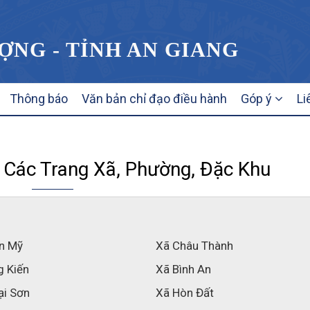
ỢNG - TỈNH AN GIANG
Thông báo
Văn bản chỉ đạo điều hành
Góp ý
Li
 Các Trang Xã, Phường, Đặc Khu
n Mỹ
Xã Châu Thành
g Kiến
Xã Bình An
ại Sơn
Xã Hòn Đất