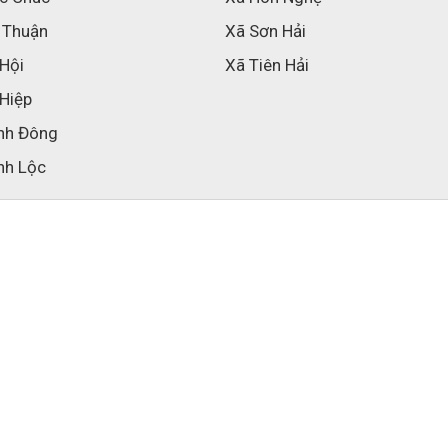
 Thuận
Xã Sơn Hải
 Hội
Xã Tiên Hải
 Hiệp
nh Đông
nh Lộc