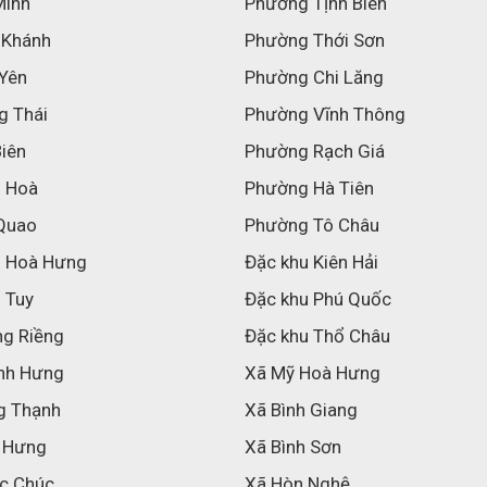
Minh
Phường Tịnh Biên
 Khánh
Phường Thới Sơn
 Yên
Phường Chi Lăng
g Thái
Phường Vĩnh Thông
Biên
Phường Rạch Giá
h Hoà
Phường Hà Tiên
Quao
Phường Tô Châu
h Hoà Hưng
Đặc khu Kiên Hải
 Tuy
Đặc khu Phú Quốc
ng Riềng
Đặc khu Thổ Châu
nh Hưng
Xã Mỹ Hoà Hưng
g Thạnh
Xã Bình Giang
 Hưng
Xã Bình Sơn
c Chúc
Xã Hòn Nghệ