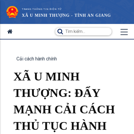
TRANG THÔNG TIN ĐIỆN TỬ
XÃ U MINH THƯỢNG - TỈNH AN GIANG
Cải cách hành chính
XÃ U MINH
THƯỢNG: ĐẨY
MẠNH CẢI CÁCH
THỦ TỤC HÀNH