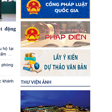
át động
 hộ tại
phẩm An
n phòng
c khánh
THƯ VIỆN ẢNH