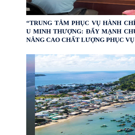
“TRUNG TÂM PHỤC VỤ HÀNH CH
U MINH THƯỢNG: ĐẨY MẠNH CHU
NÂNG CAO CHẤT LƯỢNG PHỤC VỤ