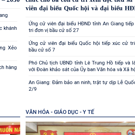
viên đại biểu Quốc hội và đại biểu H
iang
cấp
Ứng cử viên đại biểu HĐND tỉnh An Giang tiếp
́c khánh
tri đơn vị bầu cử số 27
Ứng cử viên đại biểu Quốc hội tiếp xúc cử tri
òng Xẻo
bầu cử số 7
Phó Chủ tịch UBND tỉnh Lê Trung Hồ tiếp và l
ch hàng
với Đoàn khảo sát của Ủy ban Văn hóa và Xã h
hội khóa XV
An Giang: Đảm bảo an ninh, trật tự dịp Lễ Quố
2/9
VĂN HÓA - GIÁO DỤC - Y TẾ