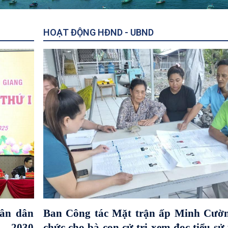
Tuyên truyền bầu cử Đại biểu khóa
Đại biểu HĐND các cấp nhiệm kỳ
HOẠT ĐỘNG HĐND - UBND
2031 tại xã U Minh Thượng
hân dân
Ban Công tác Mặt trận ấp Minh Cườn
 – 2030
chức cho bà con cử tri xem đọc tiểu sử