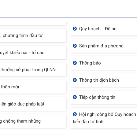
ừng Tràm Trà Sư
Miếu Bà Chúa Xứ
Quy hoạch - Đề án
, chương trình đầu tư
Sản phẩm địa phương
quyết khiếu nại - tố cáo
Thông báo
thưởng xử phạt trong QLNN
Thông tin dịch bệch
 thôn mới
Tiếp cận thông tin
iến giáo dục pháp luật
Hội nghị công bố Quy hoạch
g chống tham nhũng
tiến đầu tư tỉnh