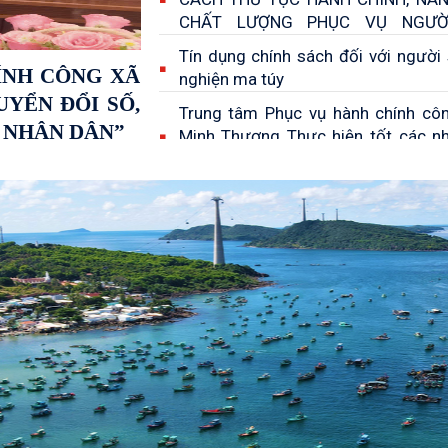
CHẤT LƯỢNG PHỤC VỤ NGƯỜ
TRONG 6 THÁNG ĐẦU NĂM 2026
Tín dụng chính sách đối với người 
ÍNH CÔNG XÃ
nghiện ma túy
YỂN ĐỔI SỐ,
Trung tâm Phục vụ hành chính cô
 NHÂN DÂN”
Minh Thượng Thực hiện tốt các n
trong quý I năm 2026
Ứng cử viên đại biểu HĐND tỉnh A
tiếp xúc cử tri đơn vị bầu cử số 27
Ban Công tác Mặt trận ấp Minh Cườ
chức cho bà con cử tri xem đọc 
ứng cử viên đại biểu Quốc hội và đ
HĐND các cấp
Hội LHPN xã U Minh Thượng vận độ
quà cho hộ dân nghèo nhân dịp Ng
tế Phụ nữ 8/3
Ứng cử viên đại biểu Quốc hội tiếp
tri đơn vị bầu cử số 7