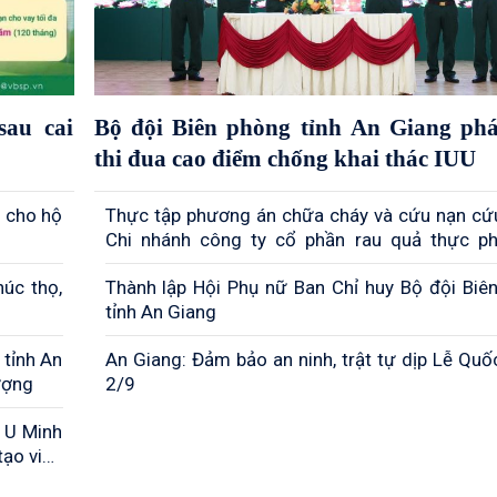
sau cai
Bộ đội Biên phòng tỉnh An Giang ph
thi đua cao điểm chống khai thác IUU
 cho hộ
Thực tập phương án chữa cháy và cứu nạn cứu
Chi nhánh công ty cổ phần rau quả thực 
Giang
úc thọ,
Thành lập Hội Phụ nữ Ban Chỉ huy Bộ đội Biê
tỉnh An Giang
 tỉnh An
An Giang: Đảm bảo an ninh, trật tự dịp Lễ Quố
ượng
2/9
 U Minh
tạo việc