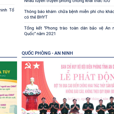
Nhàu tuyên truyền phòng chống khai thác IUU
ninh Tổ
Thông báo khám chữa bệnh miễn phí cho khá
có thẻ BHYT
Tổng kết "Phong trào toàn dân bảo vệ An 
Quốc" năm 2021
QUỐC PHÒNG - AN NINH