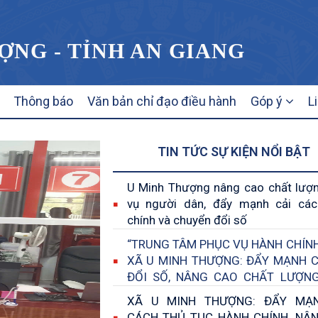
ỢNG - TỈNH AN GIANG
Thông báo
Văn bản chỉ đạo điều hành
Góp ý
L
TIN TỨC SỰ KIỆN NỔI BẬT
U Minh Thượng nâng cao chất lượ
vụ người dân, đẩy mạnh cải các
chính và chuyển đổi số
“TRUNG TÂM PHỤC VỤ HÀNH CHÍN
XÃ U MINH THƯỢNG: ĐẨY MẠNH 
ĐỔI SỐ, NÂNG CAO CHẤT LƯỢN
VỤ NHÂN DÂN”
XÃ U MINH THƯỢNG: ĐẨY MẠN
CÁCH THỦ TỤC HÀNH CHÍNH, NÂ