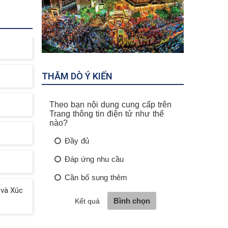
Phú Quốc
Khu Du Lịc
THĂM DÒ Ý KIẾN
 và Xúc