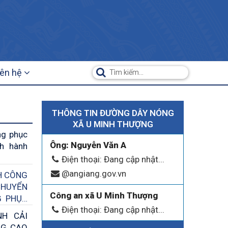
iên hệ
THÔNG TIN ĐƯỜNG DÂY NÓNG
XÃ U MINH THƯỢNG
ng phục
Ông: Nguyễn Văn A
h hành
Điện thoại: Đang cập nhật...
@angiang.gov.vn
H CÔNG
CHUYỂN
Công an xã U Minh Thượng
G PHỤC
Điện thoại: Đang cập nhật...
H CẢI
NG CAO