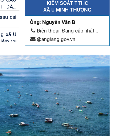
KIỂM SOÁT TTHC
I DÂN
XÃ U MINH THƯỢNG
sau cai
Ông: Nguyễn Văn B
Điện thoại: Đang cập nhật...
ng xã U
@angiang.gov.vn
hiệm vụ
n Giang
ng A tổ
tiểu sử
ại biểu
ng trao
ày Quốc
 xúc cử