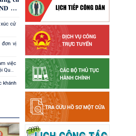
ĐND các
 xúc cử
 đơn vị
àm việc
ội Quốc
c khánh