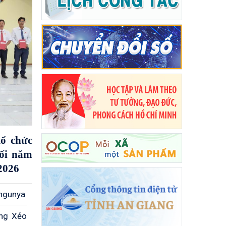
ổ chức
uối năm
2026
ungunya
òng Xẻo