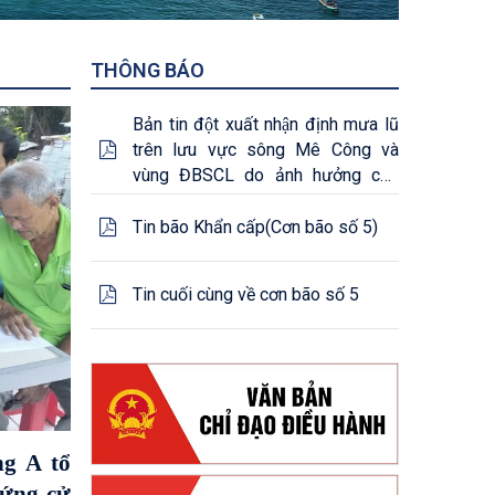
 XVI và
 2026-
THÔNG BÁO
Bản tin đột xuất nhận định mưa lũ
trên lưu vực sông Mê Công và
vùng ĐBSCL do ảnh hưởng của
cơn bão số 5 - (25/08/2025)
Tin bão Khẩn cấp(Cơn bão số 5)
Tin cuối cùng về cơn bão số 5
g A tổ
 ứng cử