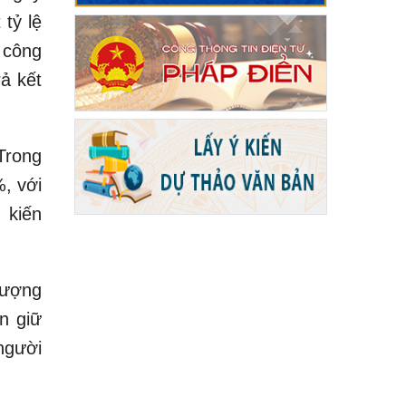
 tỷ lệ
 công
ả kết
Trong
%, với
 kiến
hượng
n giữ
người