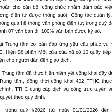
 khoản cho cán bộ, công chức nhằm đảm bảo việc
ường điện tử được thông suốt. Công tác quản lý,
hông qua hệ thống văn phòng điện tử; trong quý đã
ành 07 văn bản đi, 100% văn bản được ký số.
ị tại Trung tâm cơ bản đáp ứng yêu cầu phục vụ 
HC. Hiện Bộ phận Một cửa của xã có 10 quầy tiếp
iện cho người dân đến giao dịch.
 Trung tâm đã thực hiện niêm yết công khai đầy đ
 Trung tâm, đồng thời công khai 402 TTHC thực
 chính, TTHC cung cấp dịch vụ công trực tuyến v
 quyết theo quy định.
, trong quý I/2026 (từ ngày 01/01/2026 đến