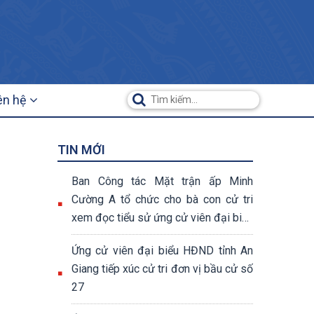
ên hệ
TIN MỚI
Ban Công tác Mặt trận ấp Minh
Cường A tổ chức cho bà con cử tri
xem đọc tiểu sử ứng cử viên đại biểu
Quốc hội và đại biểu HĐND các cấp
Ứng cử viên đại biểu HĐND tỉnh An
Giang tiếp xúc cử tri đơn vị bầu cử số
27