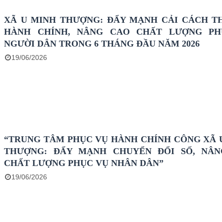
XÃ U MINH THƯỢNG: ĐẨY MẠNH CẢI CÁCH T
HÀNH CHÍNH, NÂNG CAO CHẤT LƯỢNG PH
NGƯỜI DÂN TRONG 6 THÁNG ĐẦU NĂM 2026
19/06/2026
“TRUNG TÂM PHỤC VỤ HÀNH CHÍNH CÔNG XÃ 
THƯỢNG: ĐẨY MẠNH CHUYỂN ĐỔI SỐ, NÂ
CHẤT LƯỢNG PHỤC VỤ NHÂN DÂN”
19/06/2026