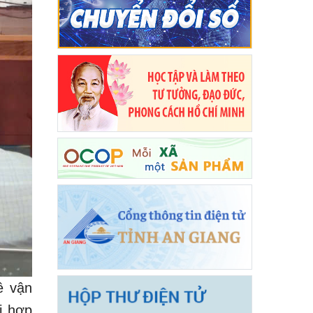
ề vận
i hợp