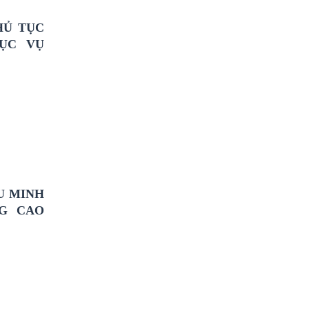
HỦ TỤC
ỤC VỤ
U MINH
NG CAO