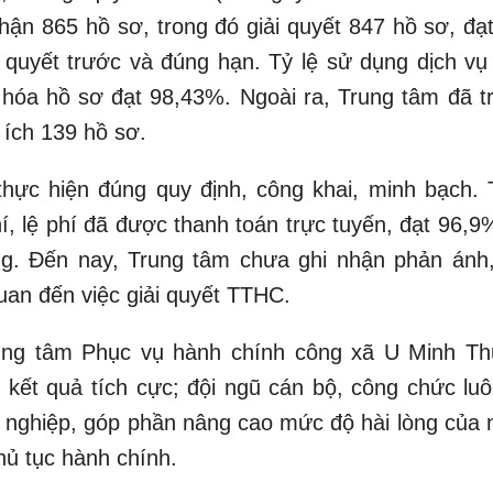
hận 865 hồ sơ, trong đó giải quyết 847 hồ sơ, đạt
quyết trước và đúng hạn. Tỷ lệ sử dụng dịch vụ
ố hóa hồ sơ đạt 98,43%. Ngoài ra, Trung tâm đã tr
 ích 139 hồ sơ.
thực hiện đúng quy định, công khai, minh bạch. 
í, lệ phí đã được thanh toán trực tuyến, đạt 96,9
ồng. Đến nay, Trung tâm chưa ghi nhận phản ánh,
quan đến việc giải quyết TTHC.
rung tâm Phục vụ hành chính công xã U Minh T
 kết quả tích cực; đội ngũ cán bộ, công chức luô
ên nghiệp, góp phần nâng cao mức độ hài lòng của 
hủ tục hành chính.