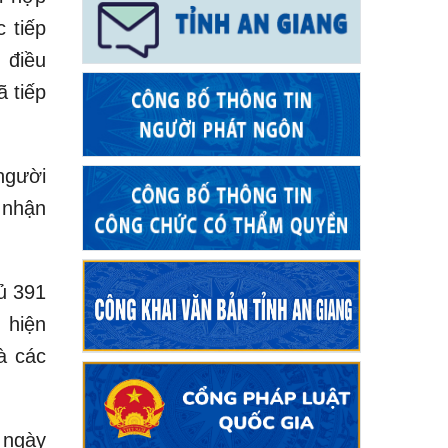
 tiếp
 điều
 tiếp
người
 nhận
ủ 391
 hiện
à các
 ngày