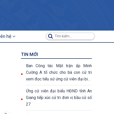
iên hệ
TIN MỚI
Ban Công tác Mặt trận ấp Minh
Cường A tổ chức cho bà con cử tri
xem đọc tiểu sử ứng cử viên đại biểu
Quốc hội và đại biểu HĐND các cấp
Ứng cử viên đại biểu HĐND tỉnh An
Giang tiếp xúc cử tri đơn vị bầu cử số
27