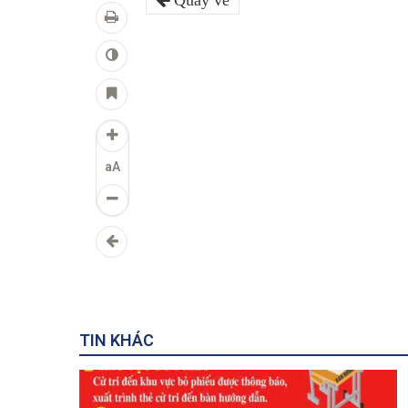
Quay về
aA
TIN KHÁC