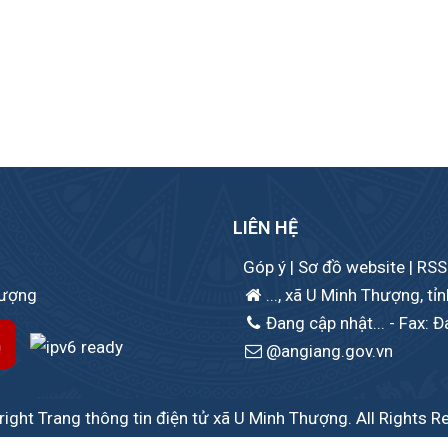
LIÊN HỆ
Góp ý
|
Sơ đồ website
|
RSS
hượng
..., xã U Minh Thượng, tỉ
Đang cập nhật...
- Fax: Đ
@angiang.gov.vn
ight Trang thông tin điện tử xã U Minh Thượng. All Rights R