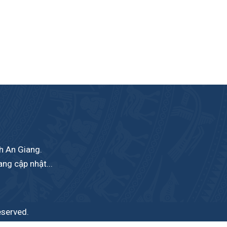
nh An Giang.
ang cập nhật...
eserved.