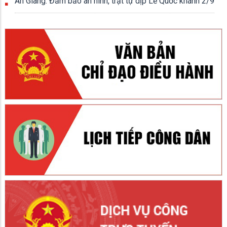
An Giang: Đảm bảo an ninh, trật tự dịp Lễ Quốc khánh 2/9