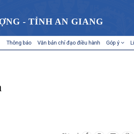
ỢNG - TỈNH AN GIANG
Thông báo
Văn bản chỉ đạo điều hành
Góp ý
L
n