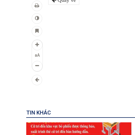
Quay về
aA
TIN KHÁC