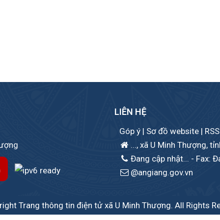
LIÊN HỆ
Góp ý
|
Sơ đồ website
|
RSS
hượng
..., xã U Minh Thượng, tỉ
Đang cập nhật...
- Fax: Đ
@angiang.gov.vn
ight Trang thông tin điện tử xã U Minh Thượng. All Rights R