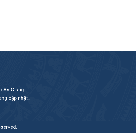
nh An Giang.
ang cập nhật...
eserved.