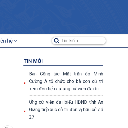
iên hệ
TIN MỚI
Ban Công tác Mặt trận ấp Minh
Cường A tổ chức cho bà con cử tri
xem đọc tiểu sử ứng cử viên đại biểu
Quốc hội và đại biểu HĐND các cấp
Ứng cử viên đại biểu HĐND tỉnh An
Giang tiếp xúc cử tri đơn vị bầu cử số
27