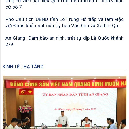
Ứng cử viên đại biểu Quốc hội tiếp xúc cử tri đơn vị bầu
cử số 7
Phó Chủ tịch UBND tỉnh Lê Trung Hồ tiếp và làm việc
với Đoàn khảo sát của Ủy ban Văn hóa và Xã hội Quốc
hội khóa XV
An Giang: Đảm bảo an ninh, trật tự dịp Lễ Quốc khánh
2/9
KINH TẾ - HẠ TẦNG