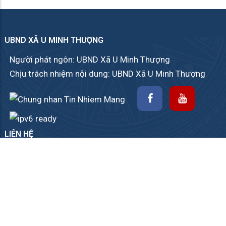
UBND XÃ U MINH THƯỢNG
Người phát ngôn: UBND Xã U Minh Thượng
Chịu trách nhiệm nội dung: UBND Xã U Minh Thượng
LIÊN HỆ
Góp ý
|
Sơ đồ website
|
RSS
..., xã U Minh Thượng, tỉnh An Giang.
Đang cập nhật...
- Fax: Đang cập nhật...
@angiang.gov.vn