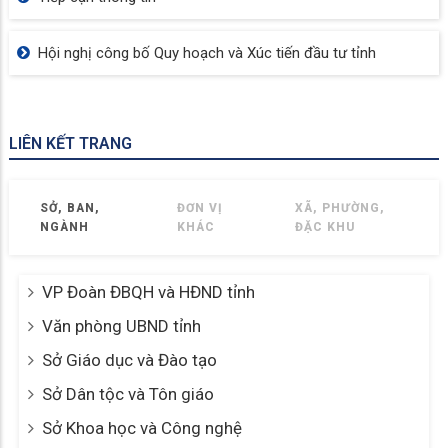
Hội nghị công bố Quy hoạch và Xúc tiến đầu tư tỉnh
LIÊN KẾT TRANG
SỞ, BAN,
ĐƠN VỊ
XÃ, PHƯỜNG,
NGÀNH
KHÁC
ĐẶC KHU
VP Đoàn ĐBQH và HĐND tỉnh
Văn phòng UBND tỉnh
Sở Giáo dục và Đào tạo
Sở Dân tộc và Tôn giáo
Sở Khoa học và Công nghệ