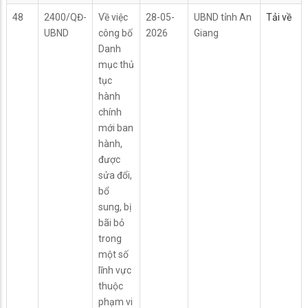
48
2400/QĐ-
Về việc
28-05-
UBND tỉnh An
Tải về
UBND
công bố
2026
Giang
Danh
mục thủ
tục
hành
chính
mới ban
hành,
được
sửa đổi,
bổ
sung, bị
bãi bỏ
trong
một số
lĩnh vực
thuộc
phạm vi