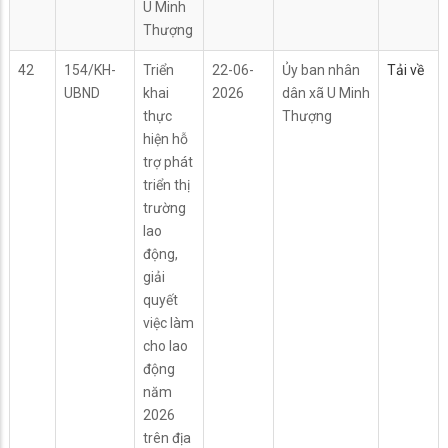
U Minh
Thượng
42
154/KH-
Triển
22-06-
Ủy ban nhân
Tải về
UBND
khai
2026
dân xã U Minh
thực
Thượng
hiện hỗ
trợ phát
triển thị
trường
lao
động,
giải
quyết
việc làm
cho lao
động
năm
2026
trên địa