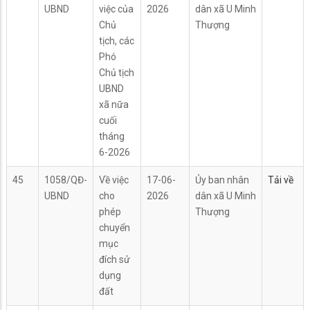
UBND
việc của
2026
dân xã U Minh
Chủ
Thượng
tịch, các
Phó
Chủ tịch
UBND
xã nữa
cuối
tháng
6-2026
45
1058/QĐ-
Về việc
17-06-
Ủy ban nhân
Tải về
UBND
cho
2026
dân xã U Minh
phép
Thượng
chuyển
mục
đích sử
dụng
đất