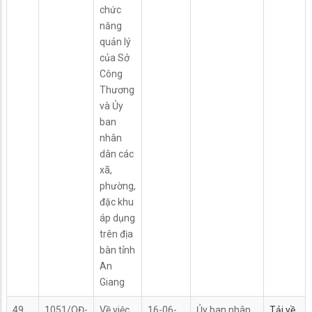
chức
năng
quản lý
của Sở
Công
Thương
và Ủy
ban
nhân
dân các
xã,
phường,
đặc khu
áp dụng
trên địa
bàn tỉnh
An
Giang
49
1051/QĐ-
Về việc
16-06-
Ủy ban nhân
Tải về