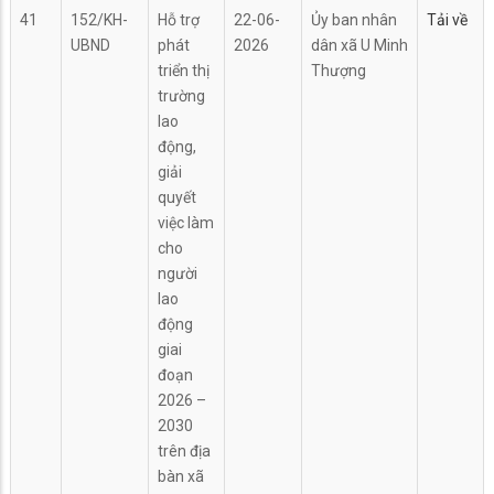
41
152/KH-
Hỗ trợ
22-06-
Ủy ban nhân
Tải về
UBND
phát
2026
dân xã U Minh
triển thị
Thượng
trường
lao
động,
giải
quyết
việc làm
cho
người
lao
động
giai
đoạn
2026 –
2030
trên địa
bàn xã