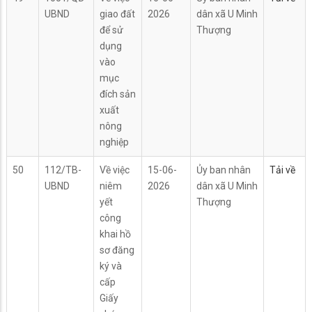
UBND
giao đất
2026
dân xã U Minh
để sử
Thượng
dụng
vào
mục
đích sản
xuất
nông
nghiệp
50
112/TB-
Về việc
15-06-
Ủy ban nhân
Tải về
UBND
niêm
2026
dân xã U Minh
yết
Thượng
công
khai hồ
sơ đăng
ký và
cấp
Giấy