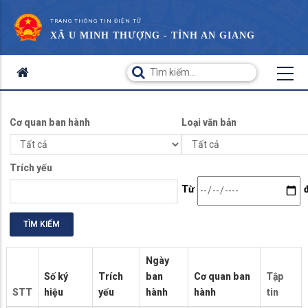
TRANG THÔNG TIN ĐIỆN TỬ
XÃ U MINH THƯỢNG - TỈNH AN GIANG
Cơ quan ban hành
Loại văn bản
Trích yếu
Date
Từ
Ngày
Số ký
Trích
ban
Cơ quan ban
Tập
STT
hiệu
yếu
hành
hành
tin