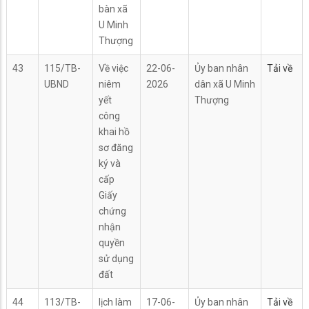
bàn xã
U Minh
Thượng
43
115/TB-
Về việc
22-06-
Ủy ban nhân
Tải về
UBND
niêm
2026
dân xã U Minh
yết
Thượng
công
khai hồ
sơ đăng
ký và
cấp
Giấy
chứng
nhận
quyền
sử dụng
đất
44
113/TB-
lịch làm
17-06-
Ủy ban nhân
Tải về