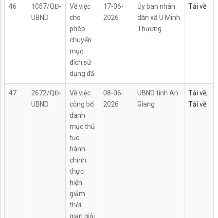
46
1057/QĐ-
Về việc
17-06-
Ủy ban nhân
Tải về
UBND
cho
2026
dân xã U Minh
phép
Thượng
chuyển
mục
đích sử
dụng đấ
47
2672/QĐ-
Về việc
08-06-
UBND tỉnh An
Tải về
,
UBND
công bố
2026
Giang
Tải về
danh
mục thủ
tục
hành
chính
thực
hiện
giảm
thời
gian giải