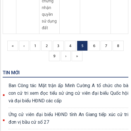
chứng
nhận
quyền
sử dụng
đất
Trang
«
Previous
‹
Page
1
Page
2
Page
3
Page
4
Current
5
Page
6
Page
7
Page
8
Pagination
đầu
page
page
Page
9
Next
›
Trang
»
page
cuối
TIN MỚI
Ban Công tác Mặt trận ấp Minh Cường A tổ chức cho bà
con cử tri xem đọc tiểu sử ứng cử viên đại biểu Quốc hội
và đại biểu HĐND các cấp
Ứng cử viên đại biểu HĐND tỉnh An Giang tiếp xúc cử tri
đơn vị bầu cử số 27